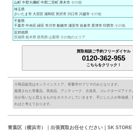
山町
中郡大磯町
中郡二宮町
厚木市
その他
埼玉県
さいたま市
大宮区
浦和区
所沢市
川口市
川越市
その他
千葉県
千葉市
中央区
緑区
市川市
船橋市
浦安市
佐倉市
君津市
印西市
その他
近郊他県
茨城県 栃木県 群馬県 山梨県 その他のエリア
買取相談ご予約フリーダイヤル
0120-362-955
こちらをクリック！
※商品販売はオンラインストア、骨董市やフリマのみとなります。
厳選された骨董品、美術品、アンティーク、古道具、コレクターズアイテ
分が良いなと思えるものをオススメしていきます。手にした人が幸福感、
ればと考えております。
青葉区（横浜市）｜出張買取お任せください｜SK STOR