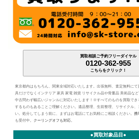
買取相談ご予約フリーダイヤル
0120-362-955
こちらをクリック！
東京都内はもちろん、関東全域対応いたします。出張無料、査定無料にて
具だけでなくインテリア 家具 家電 雑貨 リサイクル品や骨董品 美術品
中古問わず幅広いジャンルに対応いたします！※すべてのものを買取でき
するものもあることご理解ください。遺品整理、生前整理、リサイクル、
い。処分してしまう前に、まずはお電話にてお気軽にご相談ください。
携
も受付中。
クーリングオフも対応
。
●買取対象品目●