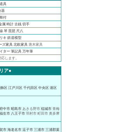
道具
食器
根付
金属
時計
古銭
切手
線 琴 琵琶 尺八
ブリキ
鉄道模型
ーズ家具
北欧家具
唐木家具
ライター
筆記具 万年筆
対応します。
リア●
葛飾区
江戸川区
千代田区
中央区
港区
府中市
昭島市
あきる野市
稲城市
青梅
福生市
八王子市
羽村市 町田市 奥多摩
賀市
海老名市
逗子市
三浦市
三浦郡葉