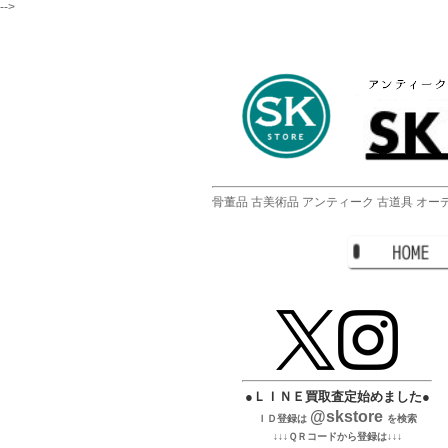
-->
骨董品 古美術品 アンティーク 古道具 オーデ
●ＬＩＮＥ買取査定始めました●
@skstore
ＩＤ登録は
を検索
↓↓↓ＱＲコードから登録は↓↓↓