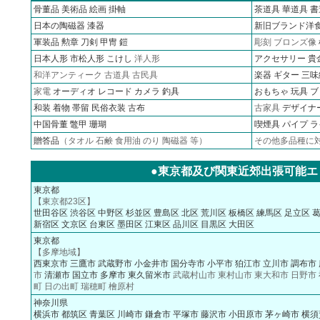
骨董品
美術品
絵画
掛軸
茶道具
華道具
書
日本の陶磁器
漆器
新旧ブランド洋
軍装品
勲章
刀剣 甲冑 鎧
彫刻 ブロンズ像
日本人形
市松人形
こけし
洋人形
アクセサリー
貴
和洋アンティーク 古道具 古民具
楽器 ギター 三味
家電
オーディオ
レコード
カメラ
釣具
おもちゃ 玩具 
和装 着物 帯留 民俗衣装 古布
古家具
デザイナ
中国骨董 鼈甲 珊瑚
喫煙具 パイプ 
贈答品
（タオル 石鹸 食用油 のり 陶磁器 等）
その他多品種に
●東京都及び関東近郊出張可能エ
東京都
【東京都23区】
世田谷区
渋谷区
中野区
杉並区
豊島区
北区
荒川区
板橋区
練馬区
足立区
新宿区
文京区
台東区
墨田区
江東区
品川区
目黒区
大田区
東京都
【多摩地域】
西東京市
三鷹市
武蔵野市
小金井市
国分寺市
小平市
狛江市
立川市
調布市
市
清瀬市
国立市
多摩市
東久留米市
武蔵村山市 東村山市 東大和市 日野市
町 日の出町 瑞穂町 檜原村
神奈川県
横浜市
都筑区
青葉区
川崎市
鎌倉市
平塚市
藤沢市
小田原市
茅ヶ崎市
横須