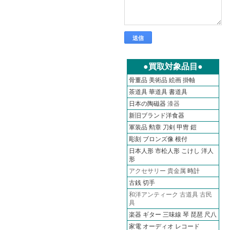
●買取対象品目●
骨董品
美術品
絵画
掛軸
茶道具
華道具
書道具
日本の陶磁器
漆器
新旧ブランド洋食器
軍装品 勲章 刀剣 甲冑 鎧
彫刻 ブロンズ像 根付
日本人形 市松人形 こけし 洋人
形
アクセサリー 貴金属
時計
古銭
切手
和洋アンティーク 古道具 古民
具
楽器 ギター 三味線 琴 琵琶 尺八
家電 オーディオ
レコード