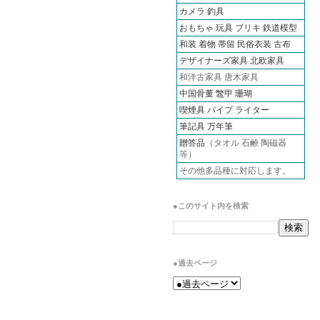
カメラ
釣具
おもちゃ 玩具 ブリキ
鉄道模型
和装 着物 帯留 民俗衣装 古布
デザイナーズ家具 北欧家具
和洋古家具 唐木家具
中国骨董 鼈甲 珊瑚
喫煙具 パイプ ライター
筆記具 万年筆
贈答品
（タオル 石鹸 陶磁器
等）
その他多品種に対応します。
●このサイト内を検索
●過去ページ