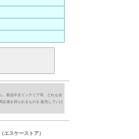
ム、新品中古インテリア等、どれも自
満足感を得られるものを 販売していけ
E（エスケーストア）