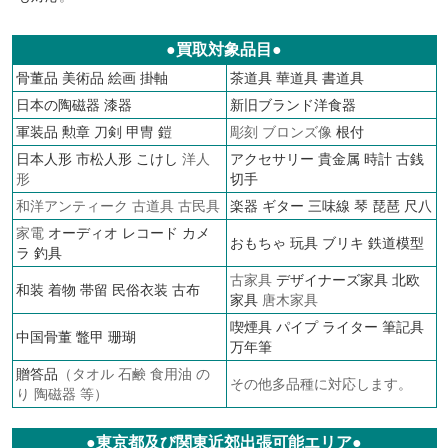
●買取対象品目●
骨董品
美術品
絵画
掛軸
茶道具
華道具
書道具
日本の陶磁器
漆器
新旧ブランド洋食器
軍装品
勲章
刀剣 甲冑 鎧
彫刻 ブロンズ像
根付
日本人形
市松人形
こけし
洋人
アクセサリー
貴金属
時計
古銭
形
切手
和洋アンティーク 古道具 古民具
楽器 ギター 三味線 琴 琵琶 尺八
家電
オーディオ
レコード
カメ
おもちゃ 玩具 ブリキ
鉄道模型
ラ
釣具
古家具
デザイナーズ家具
北欧
和装 着物 帯留 民俗衣装 古布
家具
唐木家具
喫煙具 パイプ ライター
筆記具
中国骨董 鼈甲 珊瑚
万年筆
贈答品
（タオル 石鹸 食用油 の
その他多品種に対応します。
り 陶磁器 等）
●東京都及び関東近郊出張可能エリア●