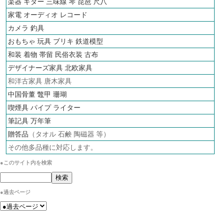
楽器 ギター 三味線 琴 琵琶 尺八
家電 オーディオ
レコード
カメラ
釣具
おもちゃ 玩具 ブリキ
鉄道模型
和装 着物 帯留 民俗衣装 古布
デザイナーズ家具 北欧家具
和洋古家具 唐木家具
中国骨董 鼈甲 珊瑚
喫煙具 パイプ ライター
筆記具 万年筆
贈答品
（タオル 石鹸 陶磁器 等）
その他多品種に対応します。
●このサイト内を検索
●過去ページ