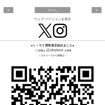
‹
›
ホーム
ウェブ バージョンを表示
●ＬＩＮＥ買取査定始めました●
@skstore
ＩＤ登録は
を検索
↓↓↓ＱＲコードから登録は↓↓↓