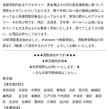
金銀等刻印あるアクセサリー、貴金属はその日の貴金属相場に基づいて
買取をさせていただいております。数十年前に比べ金の価値は格段に上
がっており高価買取対象品となっております。箪笥の肥やしのアクセサ
リー、今が売り時です。時計、文房具、万年筆、ボールペンは使い込ま
れていても大丈夫なものも数多く存在いたします。捨ててしまうその前
に、お電話お待ちしております。
LINE買取査定始めました。＠skstore で検索登録し、買取希望商品の写
真を2，3枚撮って送信するだけです。よろしくお願いいたします。
★★★買取強化中です!★★★
★東京都内全域★
★近郊他県もお伺いいたします。★
↓↓主な出張可能地域はこちら↓↓
東京都
【東京都23区】
世田谷区 渋谷区 中野区 杉並区 豊島区 北区 荒川区 板橋区
練馬区 足立区 葛飾区 江戸川区 千代田区 中央区 港区 新宿
区 文京区 台東区 墨田区 江東区 品川区 目黒区 大田区
【多摩地域】