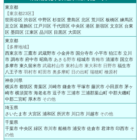
東京都
【東京都23区】
世田谷区
渋谷区
中野区
杉並区
豊島区
北区
荒川区
板橋区
練馬区
足立区
葛飾区
江戸川区
千代田区
中央区
港区
新宿区
文京区
台東
区
墨田区
江東区
品川区
目黒区
大田区
東京都
【多摩地域】
西東京市
三鷹市
武蔵野市
小金井市
国分寺市
小平市
狛江市
立川
市
調布市
府中市
昭島市
あきる野市
稲城市
青梅市
清瀬市
国立市
多摩市
東久留米市
武蔵村山市 東村山市 東大和市 日野市
福生市
八王子市
羽村市 町田市 奥多摩町 日の出町 瑞穂町 檜原村
神奈川県
横浜市
都筑区
青葉区
川崎市
鎌倉市
平塚市
藤沢市
小田原市
茅ヶ
崎市
横須賀市
海老名市
逗子市
三浦市
三浦郡葉山町
中郡大磯町
中郡二宮町
厚木市
その他
埼玉県
さいたま市
大宮区
浦和区
所沢市
川口市
川越市
その他
千葉県
千葉市
中央区
緑区
市川市
船橋市
浦安市
佐倉市
君津市
印西市
そ
の他