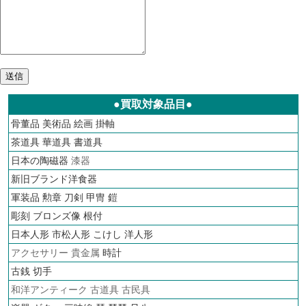
●買取対象品目●
骨董品
美術品
絵画
掛軸
茶道具
華道具
書道具
日本の陶磁器
漆器
新旧ブランド洋食器
軍装品 勲章 刀剣 甲冑 鎧
彫刻 ブロンズ像 根付
日本人形 市松人形 こけし 洋人形
アクセサリー 貴金属
時計
古銭
切手
和洋アンティーク 古道具 古民具