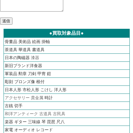
●買取対象品目●
骨董品
美術品
絵画
掛軸
茶道具
華道具
書道具
日本の陶磁器
漆器
新旧ブランド洋食器
軍装品 勲章 刀剣 甲冑 鎧
彫刻 ブロンズ像 根付
日本人形 市松人形 こけし 洋人形
アクセサリー 貴金属
時計
古銭
切手
和洋アンティーク 古道具 古民具
楽器 ギター 三味線 琴 琵琶 尺八
家電 オーディオ
レコード