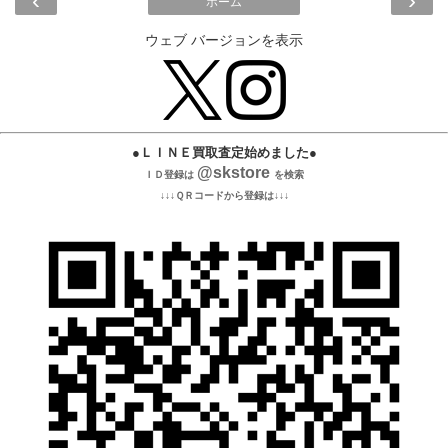
‹
›
ホーム
ウェブ バージョンを表示
●ＬＩＮＥ買取査定始めました●
@skstore
ＩＤ登録は
を検索
↓↓↓ＱＲコードから登録は↓↓↓