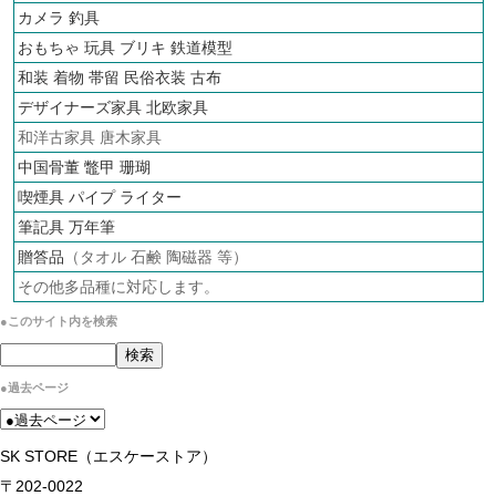
カメラ
釣具
おもちゃ 玩具 ブリキ
鉄道模型
和装 着物 帯留 民俗衣装 古布
デザイナーズ家具 北欧家具
和洋古家具 唐木家具
中国骨董 鼈甲 珊瑚
喫煙具 パイプ ライター
筆記具 万年筆
贈答品
（タオル 石鹸 陶磁器 等）
その他多品種に対応します。
●このサイト内を検索
●過去ページ
SK STORE（エスケーストア）
〒202-0022