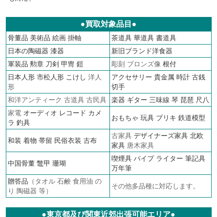
●買取対象品目●
骨董品
美術品
絵画
掛軸
茶道具
華道具
書道具
日本の陶磁器
漆器
新旧ブランド洋食器
軍装品
勲章
刀剣 甲冑 鎧
彫刻 ブロンズ像
根付
日本人形
市松人形
こけし
洋人
アクセサリー
貴金属
時計
古銭
形
切手
和洋アンティーク 古道具 古民具
楽器 ギター 三味線 琴 琵琶 尺八
家電
オーディオ
レコード
カメ
おもちゃ 玩具 ブリキ
鉄道模型
ラ
釣具
古家具
デザイナーズ家具
北欧
和装 着物 帯留 民俗衣装 古布
家具
唐木家具
喫煙具 パイプ ライター
筆記具
中国骨董 鼈甲 珊瑚
万年筆
贈答品
（タオル 石鹸 食用油 の
その他多品種に対応します。
り 陶磁器 等）
●東京都及び関東近郊出張可能エリア●