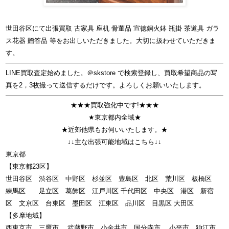
世田谷区にて出張買取 古家具 座机 骨董品 宣徳銅火鉢 瓶掛 茶道具 ガラ
ス花器 贈答品 等をお出しいただきました。大切に扱わせていただきま
す。
LINE買取査定始めました。＠skstore で検索登録し、買取希望商品の写
真を2，3枚撮って送信するだけです。よろしくお願いいたします。
★★★買取強化中です!★★★
★東京都内全域★
★近郊他県もお伺いいたします。★
↓↓主な出張可能地域はこちら↓↓
東京都
【東京都23区】
世田谷区 渋谷区 中野区 杉並区 豊島区 北区 荒川区 板橋区
練馬区 足立区 葛飾区 江戸川区 千代田区 中央区 港区 新宿
区 文京区 台東区 墨田区 江東区 品川区 目黒区 大田区
【多摩地域】
西東京市 三鷹市 武蔵野市 小金井市 国分寺市 小平市 狛江市