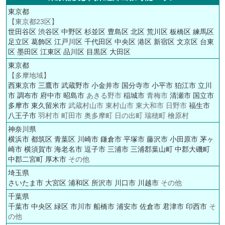
東京都
【東京都23区】
世田谷区
渋谷区
中野区
杉並区
豊島区
北区
荒川区
板橋区
練馬区
足立区
葛飾区
江戸川区
千代田区
中央区
港区
新宿区
文京区
台東
区
墨田区
江東区
品川区
目黒区
大田区
東京都
【多摩地域】
西東京市
三鷹市
武蔵野市
小金井市
国分寺市
小平市
狛江市
立川
市
調布市
府中市
昭島市
あきる野市
稲城市
青梅市
清瀬市
国立市
多摩市
東久留米市
武蔵村山市 東村山市 東大和市 日野市
福生市
八王子市
羽村市 町田市 奥多摩町 日の出町 瑞穂町 檜原村
神奈川県
横浜市
都筑区
青葉区
川崎市
鎌倉市
平塚市
藤沢市
小田原市
茅ヶ
崎市
横須賀市
海老名市
逗子市
三浦市
三浦郡葉山町
中郡大磯町
中郡二宮町
厚木市
その他
埼玉県
さいたま市
大宮区
浦和区
所沢市
川口市
川越市
その他
千葉県
千葉市
中央区
緑区
市川市
船橋市
浦安市
佐倉市
君津市
印西市
そ
の他