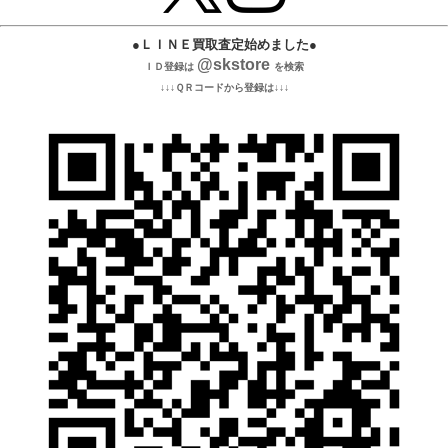
●ＬＩＮＥ買取査定始めました●
@skstore
ＩＤ登録は
を検索
↓↓↓ＱＲコードから登録は↓↓↓