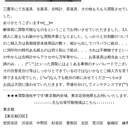
三鷹市にて古道具、古家具、古時計、茶道具、その他もろもろ買取させて
した。
ありがとうございますm(__)m
解体前に買取可能なものをということでお伺いさせていただきました。3人
婦人に迎えられ賑やかな買取作業となりました。しっかりと分別癖のつい
のご婦人方は長期保管未使用品の数々、箱から出してバラバラに処分。。
に消印付の時代ある紙ものは切り刻んで処分。。。それは不燃物ですとい
の中からは古時計やらアクセやら万年筆やら。。。お茶道具は相当あった
跡のみ。。。(^▽^;)といった買取にはよくある事例のオンパレードでござ
その分形見分け等はしっかりとできているのではないかなとご婦人方を見
得できるお宅でした。(;^ω^)なんでも処分の前にみせてくださーい(-ω-)/
お品は大切に扱わせていただきます。早速仕分けしてメンテナンスです(^^)
★★★買取強化中です!東京都内全域、東京近郊他県もお伺いいたします
↓↓↓↓↓↓↓↓↓主な出張可能地域はこちら↓↓↓↓↓↓↓↓↓
東京都
【東京都23区】
世田谷区 渋谷区 中野区 杉並区 豊島区 北区 荒川区 板橋区 