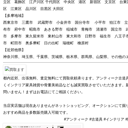
立区 葛飾区 江戸川区 千代田区 中央区 港区 新宿区 文京区 台東
区 江東区 品川区 目黒区 大田区
【多摩地域】
西東京市 三鷹市 武蔵野市 小金井市 国分寺市 小平市 狛江市 立
布市 府中市 昭島市 あきる野市 稲城市 青梅市 清瀬市 国立市 
市 多摩市 東久留米市 東村山市 東大和市 日野市 福生市 八王子
市 町田市 奥多摩町 日の出町 瑞穂町 檜原村
【近郊他県】
神奈川県、埼玉県、千葉県、茨城県、栃木県、群馬県、山梨県、その他の
都内近郊、出張無料、査定無料にて買取依頼承ります。アンティーク古道
くインテリア家具雑貨や骨董美術品なども誠実買取させていただきます。
問いません！まずはお電話にてご相談ください。
当店実店舗は現在ありませんがネットショッピング、オークションにて掘
おすすめ商品を多数販売購入可能です。
#アンティーク #古道具 #インテリア #