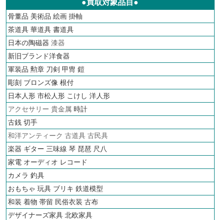
●買取対象品目●
骨董品
美術品
絵画
掛軸
茶道具
華道具
書道具
日本の陶磁器
漆器
新旧ブランド洋食器
軍装品 勲章 刀剣 甲冑 鎧
彫刻 ブロンズ像 根付
日本人形 市松人形 こけし 洋人形
アクセサリー 貴金属
時計
古銭
切手
和洋アンティーク 古道具 古民具
楽器 ギター 三味線 琴 琵琶 尺八
家電 オーディオ
レコード
カメラ
釣具
おもちゃ 玩具 ブリキ
鉄道模型
和装 着物 帯留 民俗衣装 古布
デザイナーズ家具 北欧家具