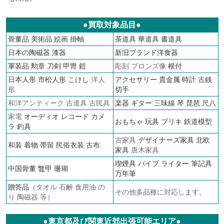
●買取対象品目●
骨董品
美術品
絵画
掛軸
茶道具
華道具
書道具
日本の陶磁器
漆器
新旧ブランド洋食器
軍装品
勲章
刀剣 甲冑 鎧
彫刻 ブロンズ像
根付
日本人形
市松人形
こけし
洋人
アクセサリー
貴金属
時計
古銭
形
切手
和洋アンティーク 古道具 古民具
楽器 ギター 三味線 琴 琵琶 尺八
家電
オーディオ
レコード
カメ
おもちゃ 玩具 ブリキ
鉄道模型
ラ
釣具
古家具
デザイナーズ家具
北欧
和装 着物 帯留 民俗衣装 古布
家具
唐木家具
喫煙具 パイプ ライター
筆記具
中国骨董 鼈甲 珊瑚
万年筆
贈答品
（タオル 石鹸 食用油 の
その他多品種に対応します。
り 陶磁器 等）
●東京都及び関東近郊出張可能エリア●