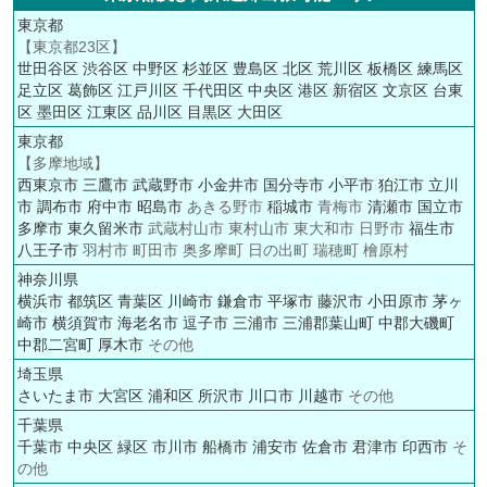
東京都
【東京都23区】
世田谷区
渋谷区
中野区
杉並区
豊島区
北区
荒川区
板橋区
練馬区
足立区
葛飾区
江戸川区
千代田区
中央区
港区
新宿区
文京区
台東
区
墨田区
江東区
品川区
目黒区
大田区
東京都
【多摩地域】
西東京市
三鷹市
武蔵野市
小金井市
国分寺市
小平市
狛江市
立川
市
調布市
府中市
昭島市
あきる野市
稲城市
青梅市
清瀬市
国立市
多摩市
東久留米市
武蔵村山市 東村山市 東大和市 日野市
福生市
八王子市
羽村市 町田市 奥多摩町 日の出町 瑞穂町 檜原村
神奈川県
横浜市
都筑区
青葉区
川崎市
鎌倉市
平塚市
藤沢市
小田原市
茅ヶ
崎市
横須賀市
海老名市
逗子市
三浦市
三浦郡葉山町
中郡大磯町
中郡二宮町
厚木市
その他
埼玉県
さいたま市
大宮区
浦和区
所沢市
川口市
川越市
その他
千葉県
千葉市
中央区
緑区
市川市
船橋市
浦安市
佐倉市
君津市
印西市
そ
の他