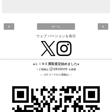
‹
›
ホーム
ウェブ バージョンを表示
●ＬＩＮＥ買取査定始めました●
@skstore
ＩＤ登録は
を検索
↓↓↓ＱＲコードから登録は↓↓↓