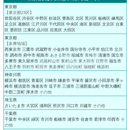
東京都
【東京都23区】
世田谷区
渋谷区
中野区
杉並区
豊島区
北区
荒川区
板橋区
練馬区
足立区
葛飾区
江戸川区
千代田区
中央区
港区
新宿区
文京区
台東
区
墨田区
江東区
品川区
目黒区
大田区
東京都
【多摩地域】
西東京市
三鷹市
武蔵野市
小金井市
国分寺市
小平市
狛江市
立川
市
調布市
府中市
昭島市
あきる野市
稲城市
青梅市
清瀬市
国立市
多摩市
東久留米市
武蔵村山市 東村山市 東大和市 日野市
福生市
八王子市
羽村市 町田市 奥多摩町 日の出町 瑞穂町 檜原村
神奈川県
横浜市
都筑区
青葉区
川崎市
鎌倉市
平塚市
藤沢市
小田原市
茅ヶ
崎市
横須賀市
海老名市
逗子市
三浦市
三浦郡葉山町
中郡大磯町
中郡二宮町
厚木市
その他
埼玉県
さいたま市
大宮区
浦和区
所沢市
川口市
川越市
その他
千葉県
千葉市
中央区
緑区
市川市
船橋市
浦安市
佐倉市
君津市
印西市
そ
の他