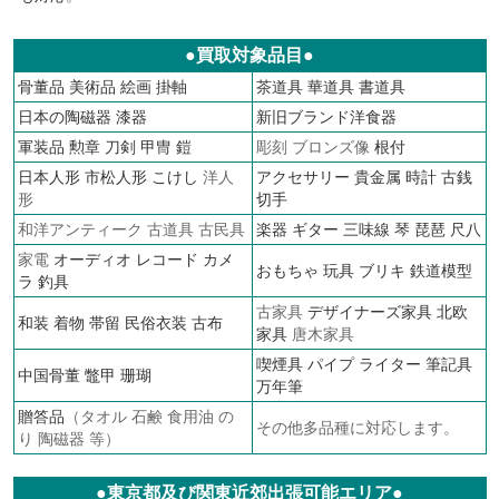
●買取対象品目●
骨董品
美術品
絵画
掛軸
茶道具
華道具
書道具
日本の陶磁器
漆器
新旧ブランド洋食器
軍装品
勲章
刀剣 甲冑 鎧
彫刻 ブロンズ像
根付
日本人形
市松人形
こけし
洋人
アクセサリー
貴金属
時計
古銭
形
切手
和洋アンティーク 古道具 古民具
楽器 ギター 三味線 琴 琵琶 尺八
家電
オーディオ
レコード
カメ
おもちゃ 玩具 ブリキ
鉄道模型
ラ
釣具
古家具
デザイナーズ家具
北欧
和装 着物 帯留 民俗衣装 古布
家具
唐木家具
喫煙具 パイプ ライター
筆記具
中国骨董 鼈甲 珊瑚
万年筆
贈答品
（タオル 石鹸 食用油 の
その他多品種に対応します。
り 陶磁器 等）
●東京都及び関東近郊出張可能エリア●