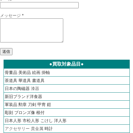
メッセージ
*
●買取対象品目●
骨董品
美術品
絵画
掛軸
茶道具
華道具
書道具
日本の陶磁器
漆器
新旧ブランド洋食器
軍装品 勲章 刀剣 甲冑 鎧
彫刻 ブロンズ像 根付
日本人形 市松人形 こけし 洋人形
アクセサリー 貴金属
時計