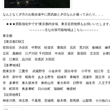
なんとなく夕方のお散歩途中に西武線と夕日なんか撮ってみたり。。。
★★★買取強化中です!東京都内全域、東京近郊他県もお伺いいたします
↓↓↓↓↓↓↓↓↓主な出張可能地域はこちら↓↓↓↓↓↓↓↓↓
東京都
【東京都23区】
世田谷区 渋谷区 中野区 杉並区 豊島区 北区 荒川区 板橋区 
立区 葛飾区 江戸川区 千代田区 中央区 港区 新宿区 文京区 台東
区 江東区 品川区 目黒区 大田区
【多摩地域】
西東京市 三鷹市 武蔵野市 小金井市 国分寺市 小平市 狛江市 立
布市 府中市 昭島市 あきる野市 稲城市 青梅市 清瀬市 国立市 
市 多摩市 東久留米市 東村山市 東大和市 日野市 福生市 八王子
市 町田市 奥多摩町 日の出町 瑞穂町 檜原村
【近郊他県】
神奈川県、埼玉県、千葉県、茨城県、栃木県、群馬県、山梨県、その他の