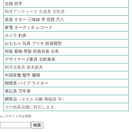
古銭
切手
和洋アンティーク 古道具 古民具
楽器 ギター 三味線 琴 琵琶 尺八
家電 オーディオ
レコード
カメラ
釣具
おもちゃ 玩具 ブリキ
鉄道模型
和装 着物 帯留 民俗衣装 古布
デザイナーズ家具 北欧家具
和洋古家具 唐木家具
中国骨董 鼈甲 珊瑚
喫煙具 パイプ ライター
筆記具 万年筆
贈答品
（タオル 石鹸 陶磁器 等）
その他多品種に対応します。
●このサイト内を検索