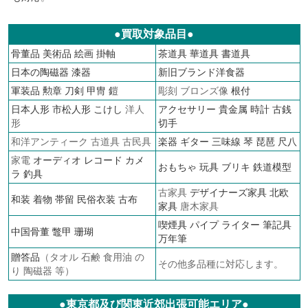
●買取対象品目●
骨董品
美術品
絵画
掛軸
茶道具
華道具
書道具
日本の陶磁器
漆器
新旧ブランド洋食器
軍装品
勲章
刀剣 甲冑 鎧
彫刻 ブロンズ像
根付
日本人形
市松人形
こけし
洋人
アクセサリー
貴金属
時計
古銭
形
切手
和洋アンティーク 古道具 古民具
楽器 ギター 三味線 琴 琵琶 尺八
家電
オーディオ
レコード
カメ
おもちゃ 玩具 ブリキ
鉄道模型
ラ
釣具
古家具
デザイナーズ家具
北欧
和装 着物 帯留 民俗衣装 古布
家具
唐木家具
喫煙具 パイプ ライター
筆記具
中国骨董 鼈甲 珊瑚
万年筆
贈答品
（タオル 石鹸 食用油 の
その他多品種に対応します。
り 陶磁器 等）
●東京都及び関東近郊出張可能エリア●