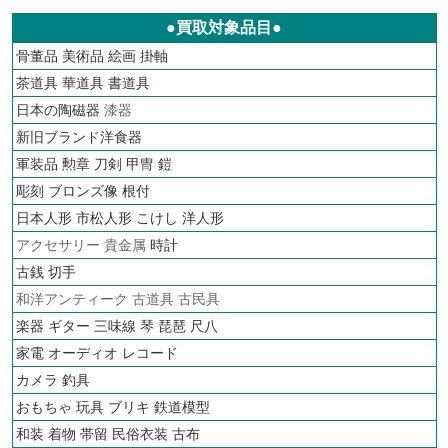
●買取対象品目●
骨董品
美術品
絵画
掛軸
茶道具
華道具
書道具
日本の陶磁器
漆器
新旧ブランド洋食器
軍装品 勲章 刀剣 甲冑 鎧
彫刻 ブロンズ像 根付
日本人形 市松人形 こけし 洋人形
アクセサリー 貴金属
時計
古銭
切手
和洋アンティーク 古道具 古民具
楽器 ギター 三味線 琴 琵琶 尺八
家電 オーディオ
レコード
カメラ
釣具
おもちゃ 玩具 ブリキ
鉄道模型
和装 着物 帯留 民俗衣装 古布