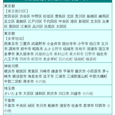
東京都
【東京都23区】
世田谷区
渋谷区
中野区
杉並区
豊島区
北区
荒川区
板橋区
練馬区
足立区
葛飾区
江戸川区
千代田区
中央区
港区
新宿区
文京区
台東
区
墨田区
江東区
品川区
目黒区
大田区
東京都
【多摩地域】
西東京市
三鷹市
武蔵野市
小金井市
国分寺市
小平市
狛江市
立川
市
調布市
府中市
昭島市
あきる野市
稲城市
青梅市
清瀬市
国立市
多摩市
東久留米市
武蔵村山市 東村山市 東大和市 日野市
福生市
八王子市
羽村市 町田市 奥多摩町 日の出町 瑞穂町 檜原村
神奈川県
横浜市
都筑区
青葉区
川崎市
鎌倉市
平塚市
藤沢市
小田原市
茅ヶ
崎市
横須賀市
海老名市
逗子市
三浦市
三浦郡葉山町
中郡大磯町
中郡二宮町
厚木市
その他
埼玉県
さいたま市
大宮区
浦和区
所沢市
川口市
川越市
その他
千葉県
千葉市
中央区
緑区
市川市
船橋市
浦安市
佐倉市
君津市
印西市
そ
の他