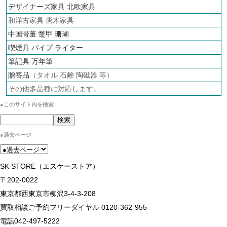
デザイナーズ家具 北欧家具
和洋古家具 唐木家具
中国骨董 鼈甲 珊瑚
喫煙具 パイプ ライター
筆記具 万年筆
贈答品
（タオル 石鹸 陶磁器 等）
その他多品種に対応します。
●このサイト内を検索
●過去ページ
SK STORE（エスケーストア）
〒202-0022
東京都西東京市柳沢3-4-3-208
買取相談ご予約フリーダイヤル 0120-362-955
電話042-497-5222