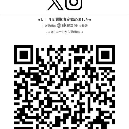
●ＬＩＮＥ買取査定始めました●
@skstore
ＩＤ登録は
を検索
↓↓↓ＱＲコードから登録は↓↓↓