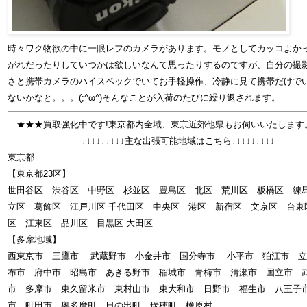
時々ワク物欲の中に一眼レフのカメラがあります。モノとしてカッコよか
がれだったりしていつかは欲しいなんて思ったりするのですが、自分の撮
さと携帯カメラのハイスペックでいてお手軽操作、冷静に見て携帯だけで
ないかなと。。。(;^ω^)そんなことが入荷のたびに繰り返されます。
★★★買取強化中です!東京都内全域、東京近郊他県もお伺いいたします
↓↓↓↓↓↓↓↓↓主な出張可能地域はこちら↓↓↓↓↓↓↓↓↓
東京都
【東京都23区】
世田谷区 渋谷区 中野区 杉並区 豊島区 北区 荒川区 板橋区 
立区 葛飾区 江戸川区 千代田区 中央区 港区 新宿区 文京区 台東
区 江東区 品川区 目黒区 大田区
【多摩地域】
西東京市 三鷹市 武蔵野市 小金井市 国分寺市 小平市 狛江市 立
布市 府中市 昭島市 あきる野市 稲城市 青梅市 清瀬市 国立市 
市 多摩市 東久留米市 東村山市 東大和市 日野市 福生市 八王子
市 町田市 奥多摩町 日の出町 瑞穂町 檜原村