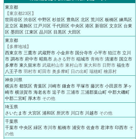
東京都
【東京都23区】
世田谷区
渋谷区
中野区
杉並区
豊島区
北区
荒川区
板橋区
練馬区
足立区
葛飾区
江戸川区
千代田区
中央区
港区
新宿区
文京区
台東
区
墨田区
江東区
品川区
目黒区
大田区
東京都
【多摩地域】
西東京市
三鷹市
武蔵野市
小金井市
国分寺市
小平市
狛江市
立川
市
調布市
府中市
昭島市
あきる野市
稲城市
青梅市
清瀬市
国立市
多摩市
東久留米市
武蔵村山市 東村山市 東大和市 日野市
福生市
八王子市
羽村市 町田市 奥多摩町 日の出町 瑞穂町 檜原村
神奈川県
横浜市
都筑区
青葉区
川崎市
鎌倉市
平塚市
藤沢市
小田原市
茅ヶ
崎市
横須賀市
海老名市
逗子市
三浦市
三浦郡葉山町
中郡大磯町
中郡二宮町
厚木市
その他
埼玉県
さいたま市
大宮区
浦和区
所沢市
川口市
川越市
その他
千葉県
千葉市
中央区
緑区
市川市
船橋市
浦安市
佐倉市
君津市
印西市
そ
の他