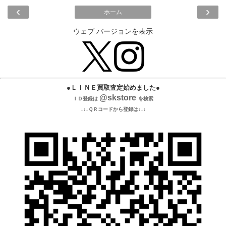
‹
›
ホーム
ウェブ バージョンを表示
●ＬＩＮＥ買取査定始めました●
@skstore
ＩＤ登録は
を検索
↓↓↓ＱＲコードから登録は↓↓↓