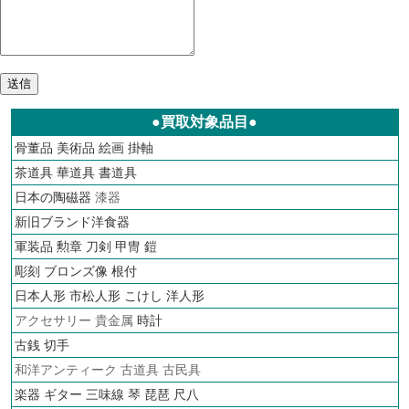
●買取対象品目●
骨董品
美術品
絵画
掛軸
茶道具
華道具
書道具
日本の陶磁器
漆器
新旧ブランド洋食器
軍装品 勲章 刀剣 甲冑 鎧
彫刻 ブロンズ像 根付
日本人形 市松人形 こけし 洋人形
アクセサリー 貴金属
時計
古銭
切手
和洋アンティーク 古道具 古民具
楽器 ギター 三味線 琴 琵琶 尺八