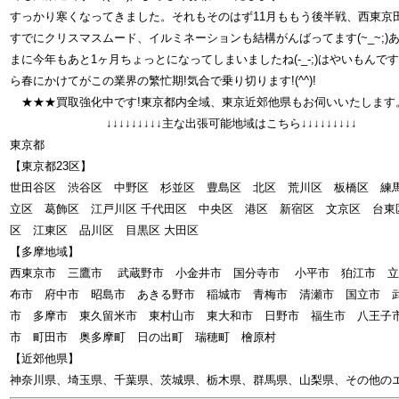
すっかり寒くなってきました。それもそのはず11月ももう後半戦、西東京
すでにクリスマスムード、イルミネーションも結構がんばってます(~_~;)
まに今年もあと1ヶ月ちょっとになってしまいましたね(-_-;)はやいもんで
ら春にかけてがこの業界の繁忙期!気合で乗り切ります!(^^)!
★★★買取強化中です!東京都内全域、東京近郊他県もお伺いいたします
↓↓↓↓↓↓↓↓↓主な出張可能地域はこちら↓↓↓↓↓↓↓↓↓
東京都
【東京都23区】
世田谷区 渋谷区 中野区 杉並区 豊島区 北区 荒川区 板橋区 
立区 葛飾区 江戸川区 千代田区 中央区 港区 新宿区 文京区 台東
区 江東区 品川区 目黒区 大田区
【多摩地域】
西東京市 三鷹市 武蔵野市 小金井市 国分寺市 小平市 狛江市 立
布市 府中市 昭島市 あきる野市 稲城市 青梅市 清瀬市 国立市 
市 多摩市 東久留米市 東村山市 東大和市 日野市 福生市 八王子
市 町田市 奥多摩町 日の出町 瑞穂町 檜原村
【近郊他県】
神奈川県、埼玉県、千葉県、茨城県、栃木県、群馬県、山梨県、その他の