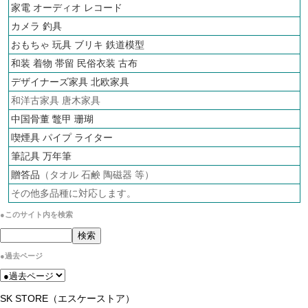
家電 オーディオ
レコード
カメラ
釣具
おもちゃ 玩具 ブリキ
鉄道模型
和装 着物 帯留 民俗衣装 古布
デザイナーズ家具 北欧家具
和洋古家具 唐木家具
中国骨董 鼈甲 珊瑚
喫煙具 パイプ ライター
筆記具 万年筆
贈答品
（タオル 石鹸 陶磁器 等）
その他多品種に対応します。
●このサイト内を検索
●過去ページ
SK STORE（エスケーストア）