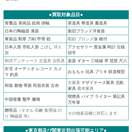
●買取対象品目●
骨董品
美術品
絵画
掛軸
茶道具
華道具
書道具
日本の陶磁器
漆器
新旧ブランド洋食器
軍装品
勲章
刀剣 甲冑 鎧
彫刻 ブロンズ像
根付
日本人形
市松人形
こけし
洋人
アクセサリー
貴金属
時計
古銭
形
切手
和洋アンティーク 古道具 古民具
楽器 ギター 三味線 琴 琵琶 尺八
家電
オーディオ
レコード
カメ
おもちゃ 玩具 ブリキ
鉄道模型
ラ
釣具
古家具
デザイナーズ家具
北欧
和装 着物 帯留 民俗衣装 古布
家具
唐木家具
喫煙具 パイプ ライター
筆記具
中国骨董 鼈甲 珊瑚
万年筆
贈答品
（タオル 石鹸 食用油 の
その他多品種に対応します。
り 陶磁器 等）
●東京都及び関東近郊出張可能エリア●