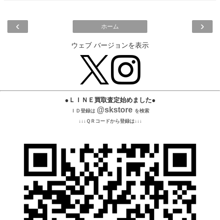
‹
›
ホーム
ウェブ バージョンを表示
●ＬＩＮＥ買取査定始めました●
@skstore
ＩＤ登録は
を検索
↓↓↓ＱＲコードから登録は↓↓↓