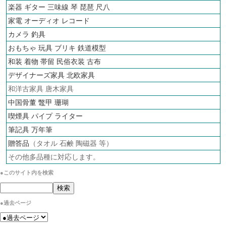
楽器 ギター 三味線 琴 琵琶 尺八
家電 オーディオ
レコード
カメラ
釣具
おもちゃ 玩具 ブリキ
鉄道模型
和装 着物 帯留 民俗衣装 古布
デザイナーズ家具 北欧家具
和洋古家具 唐木家具
中国骨董 鼈甲 珊瑚
喫煙具 パイプ ライター
筆記具 万年筆
贈答品
（タオル 石鹸 陶磁器 等）
その他多品種に対応します。
●このサイト内を検索
●過去ページ