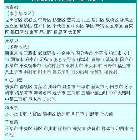
東京都
【東京都23区】
世田谷区
渋谷区
中野区
杉並区
豊島区
北区
荒川区
板橋区
練馬区
足立区
葛飾区
江戸川区
千代田区
中央区
港区
新宿区
文京区
台東
区
墨田区
江東区
品川区
目黒区
大田区
東京都
【多摩地域】
西東京市
三鷹市
武蔵野市
小金井市
国分寺市
小平市
狛江市
立川
市
調布市
府中市
昭島市
あきる野市
稲城市
青梅市
清瀬市
国立市
多摩市
東久留米市
武蔵村山市 東村山市 東大和市 日野市
福生市
八王子市
羽村市 町田市 奥多摩町 日の出町 瑞穂町 檜原村
神奈川県
横浜市
都筑区
青葉区
川崎市
鎌倉市
平塚市
藤沢市
小田原市
茅ヶ
崎市
横須賀市
海老名市
逗子市
三浦市
三浦郡葉山町
中郡大磯町
中郡二宮町
厚木市
その他
埼玉県
さいたま市
大宮区
浦和区
所沢市
川口市
川越市
その他
千葉県
千葉市
中央区
緑区
市川市
船橋市
浦安市
佐倉市
君津市
印西市
そ
の他