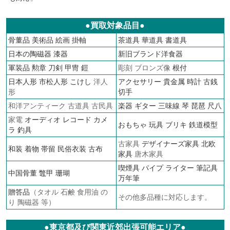
●買取対象品目●
骨董品
美術品
絵画
掛軸
茶道具
華道具
書道具
日本の陶磁器
漆器
新旧ブランド洋食器
軍装品
勲章
刀剣 甲冑 鎧
彫刻 ブロンズ像
根付
日本人形
市松人形
こけし
洋人
アクセサリー
貴金属
時計
古銭
形
切手
和洋アンティーク 古道具 古民具
楽器 ギター 三味線 琴 琵琶 尺八
家電
オーディオ
レコード
カメ
おもちゃ 玩具 ブリキ
鉄道模型
ラ
釣具
古家具
デザイナーズ家具
北欧
和装 着物 帯留 民俗衣装 古布
家具
唐木家具
喫煙具 パイプ ライター
筆記具
中国骨董 鼈甲 珊瑚
万年筆
贈答品
（タオル 石鹸 食用油 の
その他多品種に対応します。
り 陶磁器 等）
●東京都及び関東近郊出張可能エリア●