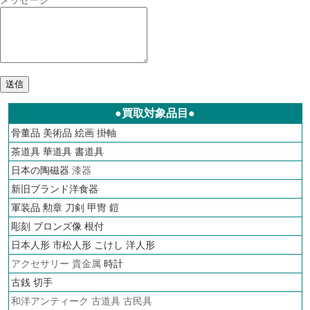
●買取対象品目●
骨董品
美術品
絵画
掛軸
茶道具
華道具
書道具
日本の陶磁器
漆器
新旧ブランド洋食器
軍装品 勲章 刀剣 甲冑 鎧
彫刻 ブロンズ像 根付
日本人形 市松人形 こけし 洋人形
アクセサリー 貴金属
時計
古銭
切手
和洋アンティーク 古道具 古民具