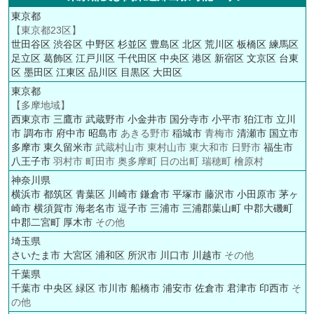
東京都
【東京都23区】
世田谷区
渋谷区
中野区
杉並区
豊島区
北区
荒川区
板橋区
練馬区
足立区
葛飾区
江戸川区
千代田区
中央区
港区
新宿区
文京区
台東
区
墨田区
江東区
品川区
目黒区
大田区
東京都
【多摩地域】
西東京市
三鷹市
武蔵野市
小金井市
国分寺市
小平市
狛江市
立川
市
調布市
府中市
昭島市
あきる野市
稲城市
青梅市
清瀬市
国立市
多摩市
東久留米市
武蔵村山市 東村山市 東大和市 日野市
福生市
八王子市
羽村市 町田市 奥多摩町 日の出町 瑞穂町 檜原村
神奈川県
横浜市
都筑区
青葉区
川崎市
鎌倉市
平塚市
藤沢市
小田原市
茅ヶ
崎市
横須賀市
海老名市
逗子市
三浦市
三浦郡葉山町
中郡大磯町
中郡二宮町
厚木市
その他
埼玉県
さいたま市
大宮区
浦和区
所沢市
川口市
川越市
その他
千葉県
千葉市
中央区
緑区
市川市
船橋市
浦安市
佐倉市
君津市
印西市
そ
の他