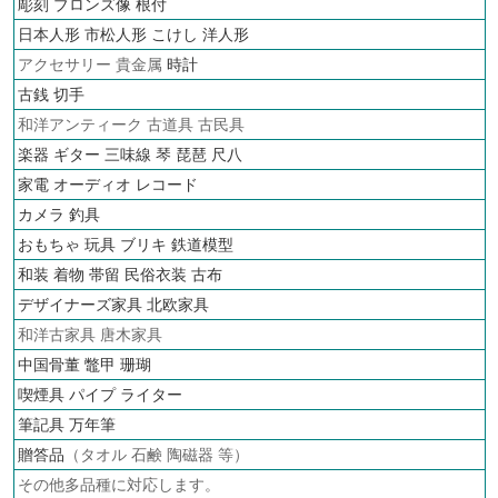
彫刻 ブロンズ像 根付
日本人形 市松人形 こけし 洋人形
アクセサリー 貴金属
時計
古銭
切手
和洋アンティーク 古道具 古民具
楽器 ギター 三味線 琴 琵琶 尺八
家電 オーディオ
レコード
カメラ
釣具
おもちゃ 玩具 ブリキ
鉄道模型
和装 着物 帯留 民俗衣装 古布
デザイナーズ家具 北欧家具
和洋古家具 唐木家具
中国骨董 鼈甲 珊瑚
喫煙具 パイプ ライター
筆記具 万年筆
贈答品
（タオル 石鹸 陶磁器 等）
その他多品種に対応します。