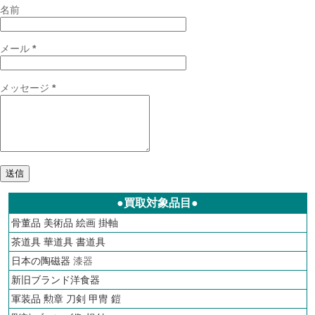
名前
メール
*
メッセージ
*
●買取対象品目●
骨董品
美術品
絵画
掛軸
茶道具
華道具
書道具
日本の陶磁器
漆器
新旧ブランド洋食器
軍装品 勲章 刀剣 甲冑 鎧