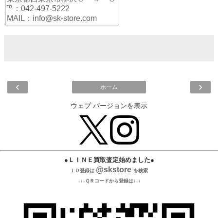
℡：042-497-5222
MAIL：info@sk-store.com
‹
›
ホーム
ウェブ バージョンを表示
●ＬＩＮＥ買取査定始めました●
@skstore
ＩＤ登録は
を検索
↓↓↓ＱＲコードから登録は↓↓↓