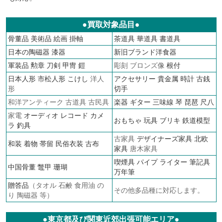
●買取対象品目●
骨董品
美術品
絵画
掛軸
茶道具
華道具
書道具
日本の陶磁器
漆器
新旧ブランド洋食器
軍装品
勲章
刀剣 甲冑 鎧
彫刻 ブロンズ像
根付
日本人形
市松人形
こけし
洋人
アクセサリー
貴金属
時計
古銭
形
切手
和洋アンティーク 古道具 古民具
楽器 ギター 三味線 琴 琵琶 尺八
家電
オーディオ
レコード
カメ
おもちゃ 玩具 ブリキ
鉄道模型
ラ
釣具
古家具
デザイナーズ家具
北欧
和装 着物 帯留 民俗衣装 古布
家具
唐木家具
喫煙具 パイプ ライター
筆記具
中国骨董 鼈甲 珊瑚
万年筆
贈答品
（タオル 石鹸 食用油 の
その他多品種に対応します。
り 陶磁器 等）
●東京都及び関東近郊出張可能エリア●