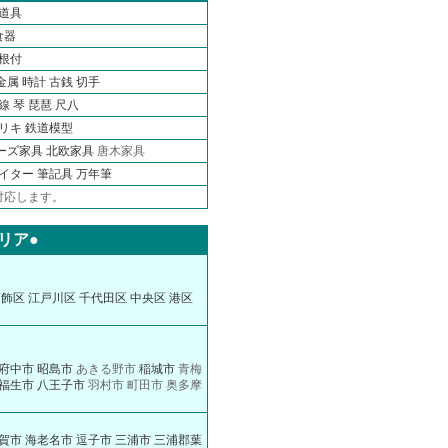
道具
食器
根付
金属
時計
古銭
切手
線 琴 琵琶 尺八
ブリキ
鉄道模型
ーズ家具
北欧家具
唐木家具
ライター
筆記具 万年筆
対応します。
リア●
葛飾区
江戸川区
千代田区
中央区
港区
府中市
昭島市
あきる野市
稲城市
青梅
福生市
八王子市
羽村市 町田市 奥多摩
賀市
海老名市
逗子市
三浦市
三浦郡葉