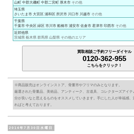
山町
中郡大磯町
中郡二宮町
厚木市
その他
埼玉県
さいたま市
大宮区
浦和区
所沢市
川口市
川越市
その他
千葉県
千葉市
中央区
緑区
市川市
船橋市
浦安市
佐倉市
君津市
印西市
その他
近郊他県
茨城県 栃木県 群馬県 山梨県 その他のエリア
買取相談ご予約フリーダイヤル
0120-362-955
こちらをクリック！
※商品販売はオンラインストア、骨董市やフリマのみとなります。
厳選された骨董品、美術品、アンティーク、古道具、コレクターズアイテ
分が良いなと思えるものをオススメしていきます。手にした人が幸福感、
ればと考えております。
2014年7月30日水曜日