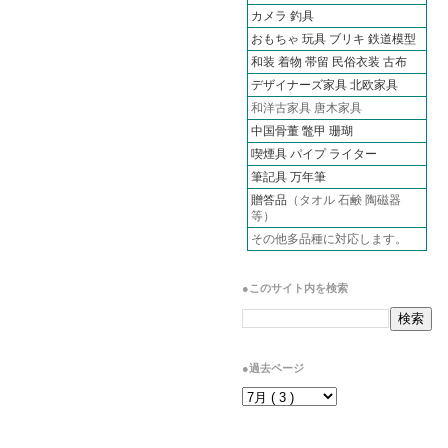
カメラ
釣具
おもちゃ 玩具 ブリキ
鉄道模型
和装 着物 帯留 民俗衣装 古布
デザイナーズ家具 北欧家具
和洋古家具 唐木家具
中国骨董 鼈甲 珊瑚
喫煙具 パイプ ライター
筆記具 万年筆
贈答品
（タオル 石鹸 陶磁器
等）
その他多品種に対応します。
●このサイト内を検索
●過去ページ