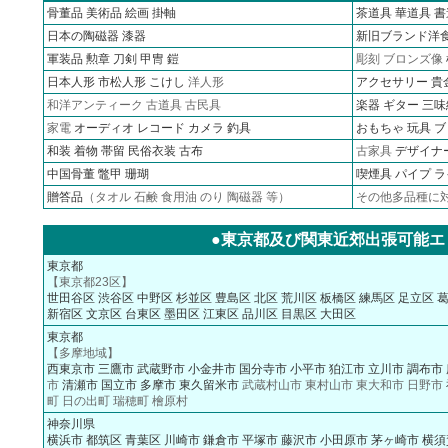
骨董品
美術品
絵画
掛軸
茶道具
華道具
書
日本の陶磁器
漆器
新旧ブランド洋
軍装品
勲章
刀剣 甲冑 鎧
彫刻 ブロンズ像
日本人形
市松人形
こけし
洋人形
アクセサリー
貴
和洋アンティーク 古道具 古民具
楽器 ギター 三味
家電
オーディオ
レコード
カメラ
釣具
おもちゃ 玩具 
和装 着物 帯留 民俗衣装 古布
古家具
デザイナ
中国骨董 鼈甲 珊瑚
喫煙具 パイプ 
贈答品
（タオル 石鹸 食用油 のり 陶磁器 等）
その他多品種に
●東京都及び関東近郊出張可能エ
東京都
【東京都23区】
世田谷区
渋谷区
中野区
杉並区
豊島区
北区
荒川区
板橋区
練馬区
足立区
新宿区
文京区
台東区
墨田区
江東区
品川区
目黒区
大田区
東京都
【多摩地域】
西東京市
三鷹市
武蔵野市
小金井市
国分寺市
小平市
狛江市
立川市
調布市
市
清瀬市
国立市
多摩市
東久留米市
武蔵村山市 東村山市 東大和市 日野市
町 日の出町 瑞穂町 檜原村
神奈川県
横浜市
都筑区
青葉区
川崎市
鎌倉市
平塚市
藤沢市
小田原市
茅ヶ崎市
横須