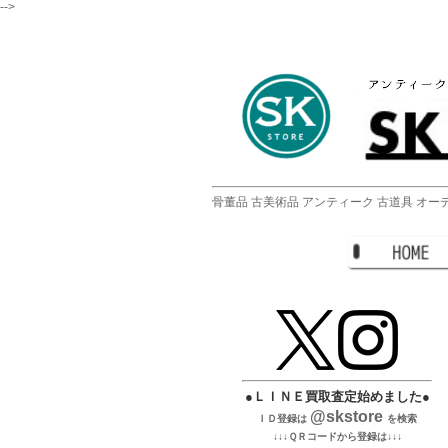
-->
骨董品 古美術品 アンティーク 古道具 オーデ
●ＬＩＮＥ買取査定始めました●
@skstore
ＩＤ登録は
を検索
↓↓↓ＱＲコードから登録は↓↓↓