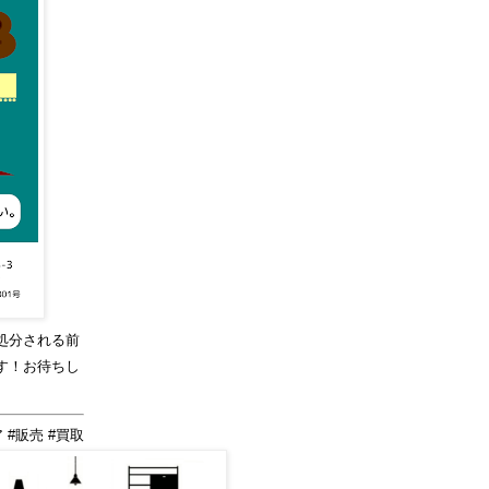
処分される前
す！お待ちし
 #販売 #買取