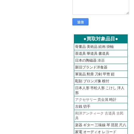
●買取対象品目●
骨董品
美術品
絵画
掛軸
茶道具
華道具
書道具
日本の陶磁器
漆器
新旧ブランド洋食器
軍装品 勲章 刀剣 甲冑 鎧
彫刻 ブロンズ像 根付
日本人形 市松人形 こけし 洋人
形
アクセサリー 貴金属
時計
古銭
切手
和洋アンティーク 古道具 古民
具
楽器 ギター 三味線 琴 琵琶 尺八
家電 オーディオ
レコード