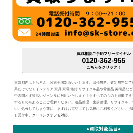
買取相談ご予約フリーダイヤル
0120-362-955
こちらをクリック！
東京都内はもちろん、関東全域対応いたします。出張無料、査定無料にて
具だけでなくインテリア 家具 家電 雑貨 リサイクル品や骨董品 美術品
中古問わず幅広いジャンルに対応いたします！※すべてのものを買取でき
するものもあることご理解ください。遺品整理、生前整理、リサイクル、
い。処分してしまう前に、まずはお電話にてお気軽にご相談ください。
携
も受付中。
クーリングオフも対応
。
●買取対象品目●