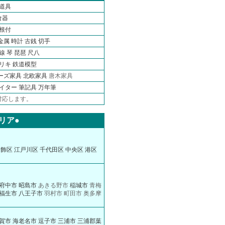
道具
食器
根付
金属
時計
古銭
切手
線 琴 琵琶 尺八
ブリキ
鉄道模型
ーズ家具
北欧家具
唐木家具
ライター
筆記具 万年筆
対応します。
リア●
葛飾区
江戸川区
千代田区
中央区
港区
府中市
昭島市
あきる野市
稲城市
青梅
福生市
八王子市
羽村市 町田市 奥多摩
賀市
海老名市
逗子市
三浦市
三浦郡葉