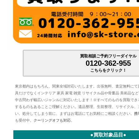
買取相談ご予約フリーダイヤル
0120-362-955
こちらをクリック！
東京都内はもちろん、関東全域対応いたします。出張無料、査定無料にて
具だけでなくインテリア 家具 家電 雑貨 リサイクル品や骨董品 美術品
中古問わず幅広いジャンルに対応いたします！※すべてのものを買取でき
するものもあることご理解ください。遺品整理、生前整理、リサイクル、
い。処分してしまう前に、まずはお電話にてお気軽にご相談ください。
携
も受付中。
クーリングオフも対応
。
●買取対象品目●