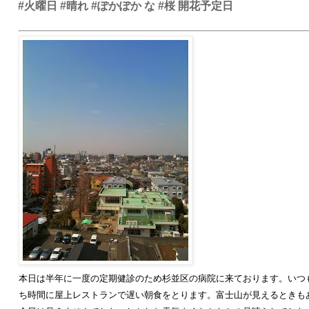
#火曜日 #晴れ #ぽかぽか な #桜 開花予定日
本日は半年に一度の定期健診のため杉並区の病院に来ております。いつ
ち時間に屋上レストランで遅い朝食をとります。富士山が見えるときも