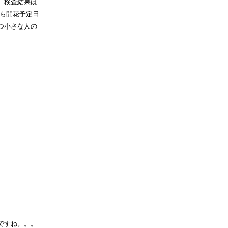
。検査結果は
やら開花予定日
つ小さな人の
ですね。。。