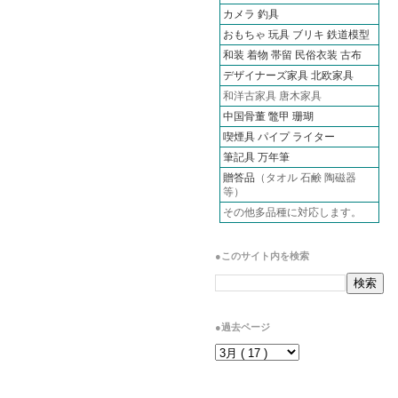
カメラ
釣具
おもちゃ 玩具 ブリキ
鉄道模型
和装 着物 帯留 民俗衣装 古布
デザイナーズ家具 北欧家具
和洋古家具 唐木家具
中国骨董 鼈甲 珊瑚
喫煙具 パイプ ライター
筆記具 万年筆
贈答品
（タオル 石鹸 陶磁器
等）
その他多品種に対応します。
●このサイト内を検索
●過去ページ