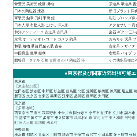
骨董品
美術品
絵画
掛軸
茶道具
華道具
書
日本の陶磁器
漆器
新旧ブランド洋
軍装品
勲章
刀剣 甲冑 鎧
彫刻 ブロンズ像
日本人形
市松人形
こけし
洋人形
アクセサリー
貴
和洋アンティーク 古道具 古民具
楽器 ギター 三味
家電
オーディオ
レコード
カメラ
釣具
おもちゃ 玩具 
和装 着物 帯留 民俗衣装 古布
古家具
デザイナ
中国骨董 鼈甲 珊瑚
喫煙具 パイプ 
贈答品
（タオル 石鹸 食用油 のり 陶磁器 等）
その他多品種に
●東京都及び関東近郊出張可能エ
東京都
【東京都23区】
世田谷区
渋谷区
中野区
杉並区
豊島区
北区
荒川区
板橋区
練馬区
足立区
新宿区
文京区
台東区
墨田区
江東区
品川区
目黒区
大田区
東京都
【多摩地域】
西東京市
三鷹市
武蔵野市
小金井市
国分寺市
小平市
狛江市
立川市
調布市
市
清瀬市
国立市
多摩市
東久留米市
武蔵村山市 東村山市 東大和市 日野市
町 日の出町 瑞穂町 檜原村
神奈川県
横浜市
都筑区
青葉区
川崎市
鎌倉市
平塚市
藤沢市
小田原市
茅ヶ崎市
横須