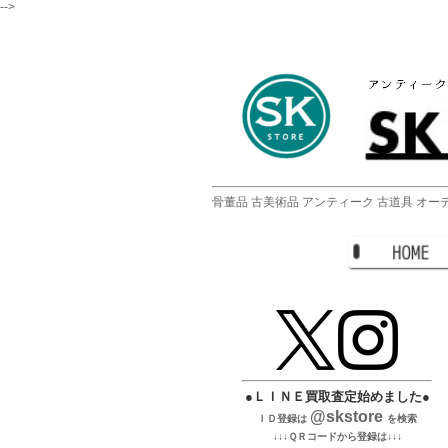
-->
骨董品 古美術品 アンティーク 古道具 オーデ
●ＬＩＮＥ買取査定始めました●
@skstore
ＩＤ登録は
を検索
↓↓↓ＱＲコードから登録は↓↓↓