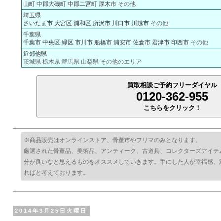
山町
中郡大磯町
中郡二宮町
厚木市
その他
埼玉県
さいたま市
大宮区
浦和区
所沢市
川口市
川越市
その他
千葉県
千葉市
中央区
緑区
市川市
船橋市
浦安市
佐倉市
君津市
印西市
その他
近郊他県
茨城県 栃木県 群馬県 山梨県 その他のエリア
買取相談ご予約フリーダイヤル
0120-362-955
こちらをクリック！
※商品販売はオンラインストア、骨董市やフリマのみとなります。
厳選された骨董品、美術品、アンティーク、古道具、コレクターズアイテ
分が良いなと思えるものをオススメしていきます。手にした人が幸福感、
ればと考えております。
2014年3月25日火曜日